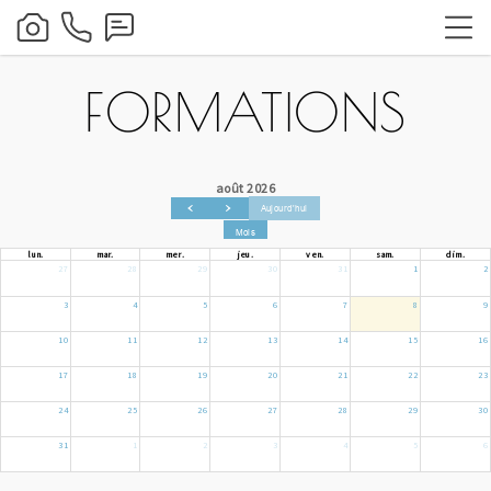
FORMATIONS
août 2026
Aujourd'hui
Mois
lun.
mar.
mer.
jeu.
ven.
sam.
dim.
27
28
29
30
31
1
2
3
4
5
6
7
8
9
10
11
12
13
14
15
16
17
18
19
20
21
22
23
24
25
26
27
28
29
30
31
1
2
3
4
5
6