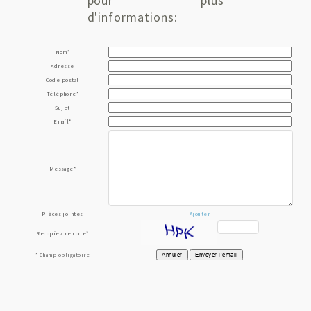
pour plus
d'informations:
Nom
*
Adresse
Code postal
Téléphone
*
Sujet
Email
*
Message
*
Pièces jointes
Ajouter
Recopiez ce code
*
* Champ obligatoire